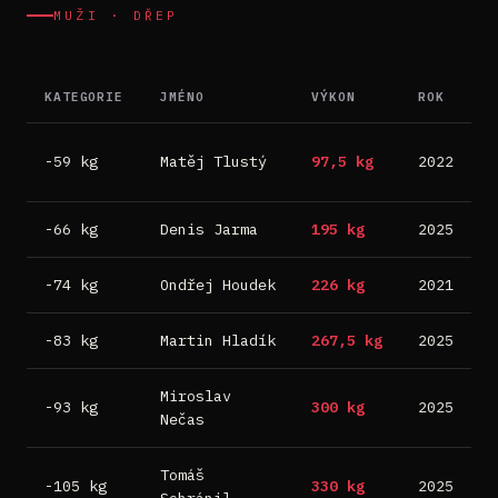
MUŽI · DŘEP
KATEGORIE
JMÉNO
VÝKON
ROK
M
D
-59 kg
Matěj Tlustý
97,5 kg
2022
B
-66 kg
Denis Jarma
195 kg
2025
B
-74 kg
Ondřej Houdek
226 kg
2021
F
-83 kg
Martin Hladík
267,5 kg
2025
B
Miroslav
-93 kg
300 kg
2025
B
Nečas
Tomáš
-105 kg
330 kg
2025
B