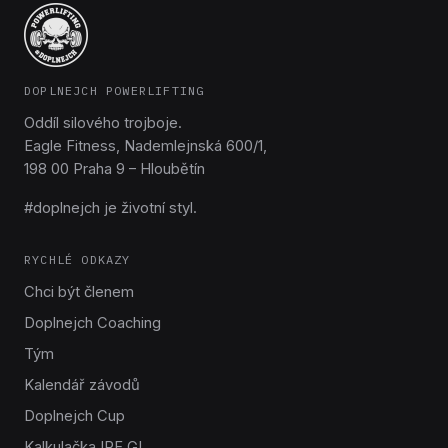
DOPLNEJCH POWERLIFTING
Oddíl silového trojboje.
Eagle Fitness, Nademlejnská 600/1,
198 00 Praha 9 – Hloubětín
#doplnejch je životní styl.
RYCHLÉ ODKAZY
Chci být členem
Doplnejch Coaching
Tým
Kalendář závodů
Doplnejch Cup
Kalkulačka IPF GL