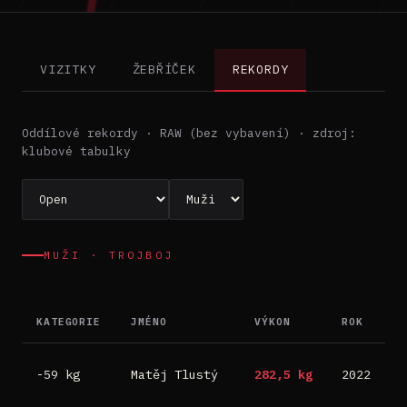
VIZITKY
ŽEBŘÍČEK
REKORDY
Oddílové rekordy · RAW (bez vybavení) · zdroj:
klubové tabulky
MUŽI · TROJBOJ
KATEGORIE
JMÉNO
VÝKON
ROK
M
D
-59 kg
Matěj Tlustý
282,5 kg
2022
B