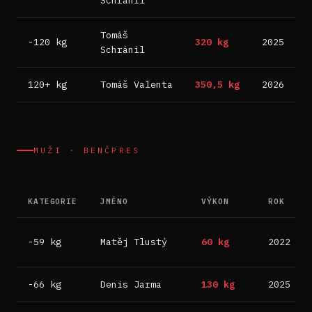
Schránil
Tomáš
-120 kg
320 kg
2025
P
Schránil
120+ kg
Tomáš Valenta
350,5 kg
2026
B
MUŽI · BENČPRES
KATEGORIE
JMÉNO
VÝKON
ROK
-59 kg
Matěj Tlustý
60 kg
2022
-66 kg
Denis Jarma
130 kg
2025