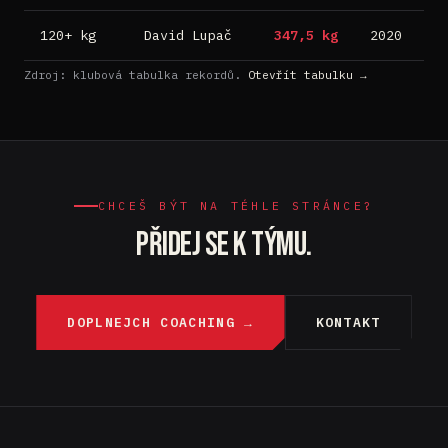
120+ kg
David Lupač
347,5 kg
2020
S
Zdroj: klubová tabulka rekordů.
Otevřít tabulku →
CHCEŠ BÝT NA TÉHLE STRÁNCE?
PŘIDEJ SE K TÝMU.
DOPLNEJCH COACHING →
KONTAKT