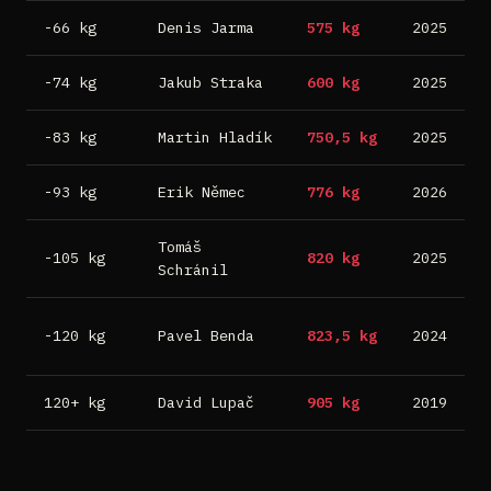
-66 kg
Denis Jarma
575 kg
2025
B
-74 kg
Jakub Straka
600 kg
2025
B
-83 kg
Martin Hladík
750,5 kg
2025
B
-93 kg
Erik Němec
776 kg
2026
M
Tomáš
-105 kg
820 kg
2025
B
Schránil
S
-120 kg
Pavel Benda
823,5 kg
2024
B
120+ kg
David Lupač
905 kg
2019
R