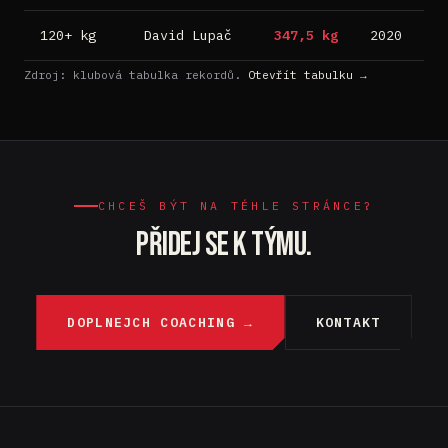
120+ kg
David Lupač
347,5 kg
2020
S
Zdroj: klubová tabulka rekordů.
Otevřít tabulku →
CHCEŠ BÝT NA TÉHLE STRÁNCE?
PŘIDEJ SE K TÝMU.
DOPLNEJCH COACHING →
KONTAKT