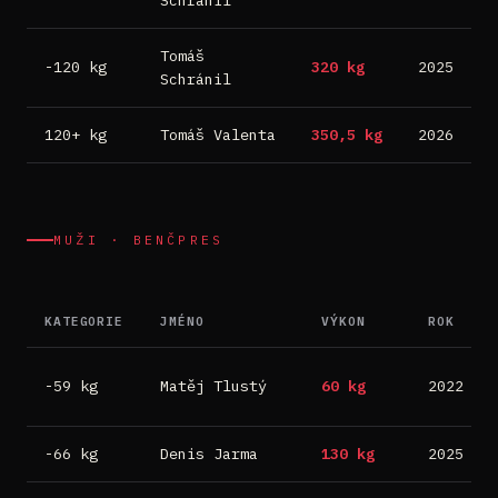
Schránil
Tomáš
-120 kg
320 kg
2025
P
Schránil
120+ kg
Tomáš Valenta
350,5 kg
2026
B
MUŽI · BENČPRES
KATEGORIE
JMÉNO
VÝKON
ROK
-59 kg
Matěj Tlustý
60 kg
2022
-66 kg
Denis Jarma
130 kg
2025