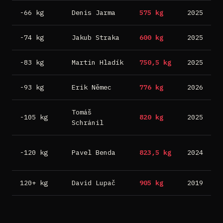
-66 kg
Denis Jarma
575 kg
2025
B
-74 kg
Jakub Straka
600 kg
2025
B
-83 kg
Martin Hladík
750,5 kg
2025
B
-93 kg
Erik Němec
776 kg
2026
M
Tomáš
-105 kg
820 kg
2025
B
Schránil
S
-120 kg
Pavel Benda
823,5 kg
2024
B
120+ kg
David Lupač
905 kg
2019
R