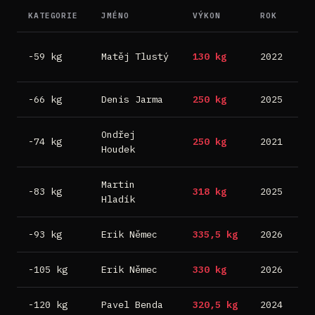
KATEGORIE
JMÉNO
VÝKON
ROK
M
D
-59 kg
Matěj Tlustý
130 kg
2022
B
-66 kg
Denis Jarma
250 kg
2025
B
Ondřej
-74 kg
250 kg
2021
N
Houdek
Martin
-83 kg
318 kg
2025
B
Hladík
-93 kg
Erik Němec
335,5 kg
2026
B
-105 kg
Erik Němec
330 kg
2026
B
-120 kg
Pavel Benda
320,5 kg
2024
B