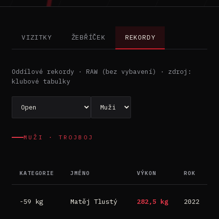
VIZITKY
ŽEBŘÍČEK
REKORDY
Oddílové rekordy · RAW (bez vybavení) · zdroj:
klubové tabulky
MUŽI · TROJBOJ
KATEGORIE
JMÉNO
VÝKON
ROK
M
D
-59 kg
Matěj Tlustý
282,5 kg
2022
B