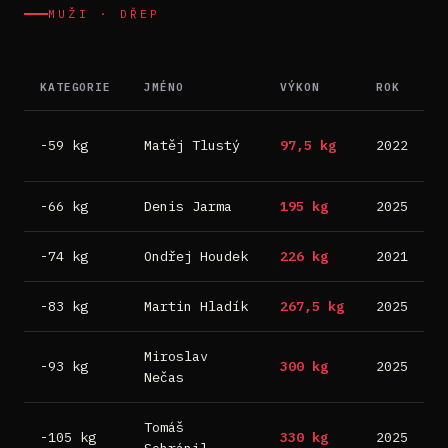
MUŽI · DŘEP
KATEGORIE
JMÉNO
VÝKON
ROK
M
D
-59 kg
Matěj Tlustý
97,5 kg
2022
B
-66 kg
Denis Jarma
195 kg
2025
B
-74 kg
Ondřej Houdek
226 kg
2021
F
-83 kg
Martin Hladík
267,5 kg
2025
B
Miroslav
-93 kg
300 kg
2025
B
Nečas
Tomáš
-105 kg
330 kg
2025
B