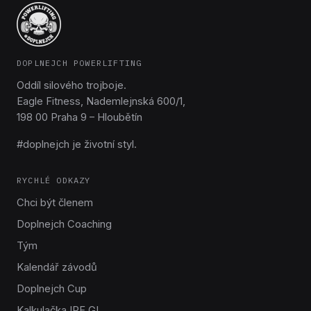
DOPLNEJCH POWERLIFTING
Oddíl silového trojboje.
Eagle Fitness, Nademlejnská 600/1,
198 00 Praha 9 – Hloubětín
#doplnejch je životní styl.
RYCHLÉ ODKAZY
Chci být členem
Doplnejch Coaching
Tým
Kalendář závodů
Doplnejch Cup
Kalkulačka IPF GL