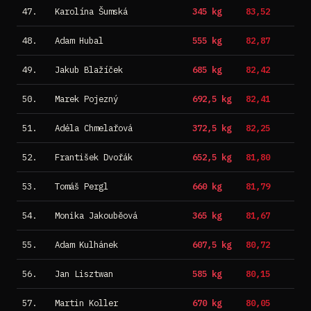
47.
Karolína Šumská
345 kg
83,52
48.
Adam Hubal
555 kg
82,87
49.
Jakub Blažíček
685 kg
82,42
50.
Marek Pojezný
692,5 kg
82,41
51.
Adéla Chmelařová
372,5 kg
82,25
52.
František Dvořák
652,5 kg
81,80
53.
Tomáš Pergl
660 kg
81,79
54.
Monika Jakouběová
365 kg
81,67
55.
Adam Kulhánek
607,5 kg
80,72
56.
Jan Lisztwan
585 kg
80,15
57.
Martin Koller
670 kg
80,05