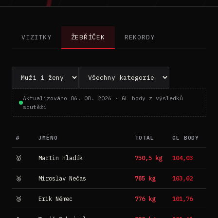
VIZITKY
ŽEBŘÍČEK
REKORDY
Aktualizováno 06. 08. 2026 · GL body z výsledků
soutěží
#
JMÉNO
TOTAL
GL BODY
🥇
Martin Hladík
750,5 kg
104,03
🥈
Miroslav Nečas
785 kg
103,02
🥉
Erik Němec
776 kg
101,76