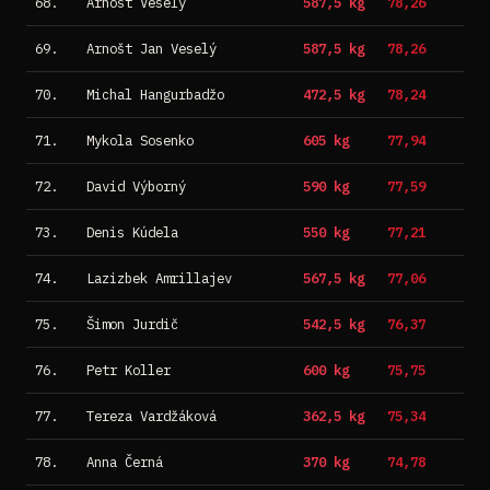
68.
Arnošt Veselý
587,5 kg
78,26
69.
Arnošt Jan Veselý
587,5 kg
78,26
70.
Michal Hangurbadžo
472,5 kg
78,24
71.
Mykola Sosenko
605 kg
77,94
72.
David Výborný
590 kg
77,59
73.
Denis Kúdela
550 kg
77,21
74.
Lazizbek Amrillajev
567,5 kg
77,06
75.
Šimon Jurdič
542,5 kg
76,37
76.
Petr Koller
600 kg
75,75
77.
Tereza Vardžáková
362,5 kg
75,34
78.
Anna Černá
370 kg
74,78