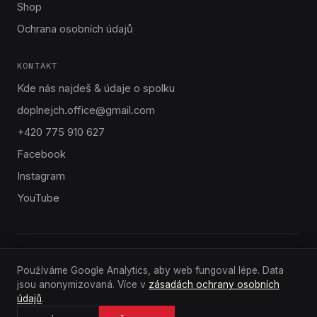
Shop
Ochrana osobních údajů
KONTAKT
Kde nás najdeš & údaje o spolku
doplnejch.office@gmail.com
+420 775 910 627
Facebook
Instagram
YouTube
SPOLUPRACUJEME S
Používáme Google Analytics, aby web fungoval lépe. Data
jsou anonymizovaná. Více v
zásadách ochrany osobních
údajů
.
© 2026 DOPLNEJCH POWERLIFTING
#DOPLNEJCHPOWERLIFTING