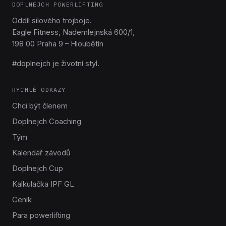
DOPLNEJCH POWERLIFTING
Oddíl silového trojboje.
Eagle Fitness, Nademlejnská 600/1,
198 00 Praha 9 – Hloubětín
#doplnejch je životní styl.
RYCHLÉ ODKAZY
Chci být členem
Doplnejch Coaching
Tým
Kalendář závodů
Doplnejch Cup
Kalkulačka IPF GL
Ceník
Para powerlifting