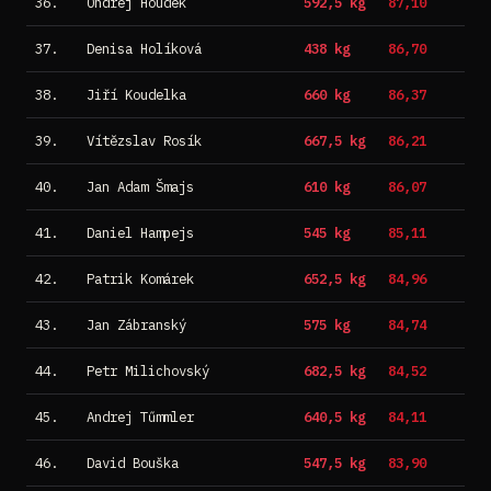
36.
Ondřej Houdek
592,5 kg
87,10
37.
Denisa Holíková
438 kg
86,70
38.
Jiří Koudelka
660 kg
86,37
39.
Vítězslav Rosík
667,5 kg
86,21
40.
Jan Adam Šmajs
610 kg
86,07
41.
Daniel Hampejs
545 kg
85,11
42.
Patrik Komárek
652,5 kg
84,96
43.
Jan Zábranský
575 kg
84,74
44.
Petr Milichovský
682,5 kg
84,52
45.
Andrej Tűmmler
640,5 kg
84,11
46.
David Bouška
547,5 kg
83,90