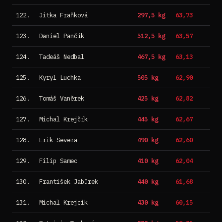
122.
Jitka Fraňková
297,5 kg
63,73
123.
Daniel Pančík
512,5 kg
63,57
124.
Tadeáš Nedbal
467,5 kg
63,13
125.
Kyryl Luchka
505 kg
62,90
126.
Tomáš Vaněrek
425 kg
62,82
127.
Michal Krejčík
445 kg
62,67
128.
Erik Severa
490 kg
62,60
129.
Filip Samec
410 kg
62,04
130.
František Jabůrek
440 kg
61,68
131.
Michal Krejcik
430 kg
60,15