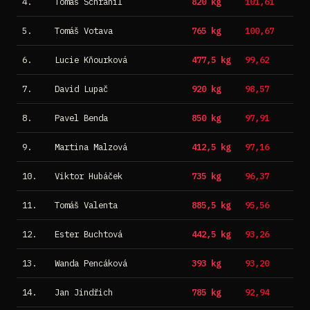
4.
Tomáš Schránil
820 kg
101,61
5.
Tomáš Votava
765 kg
100,67
6.
Lucie Kňourková
477,5 kg
99,62
7.
David Lupač
920 kg
98,57
8.
Pavel Benda
850 kg
97,91
9.
Martina Malzová
412,5 kg
97,16
10.
Viktor Hubáček
735 kg
96,37
11.
Tomáš Valenta
885,5 kg
95,56
12.
Ester Buchtová
442,5 kg
93,26
13.
Wanda Pencáková
393 kg
93,20
14.
Jan Jindřich
785 kg
92,94