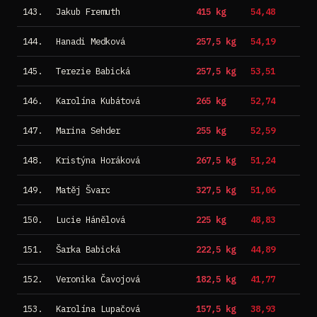
143.
Jakub Fremuth
415 kg
54,48
144.
Hanadi Medková
257,5 kg
54,19
145.
Terezie Babická
257,5 kg
53,51
146.
Karolína Kubátová
265 kg
52,74
147.
Marina Sehder
255 kg
52,59
148.
Kristýna Horáková
267,5 kg
51,24
149.
Matěj Švarc
327,5 kg
51,06
150.
Lucie Hánělová
225 kg
48,83
151.
Šarka Babická
222,5 kg
44,89
152.
Veronika Čavojová
182,5 kg
41,77
153.
Karolína Lupačová
157,5 kg
38,93