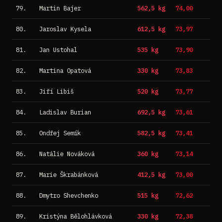
79.
Martin Bajer
562,5 kg
74,00
80.
Jaroslav Kysela
612,5 kg
73,97
81.
Jan Ustohal
535 kg
73,90
82.
Martina Opatová
330 kg
73,83
83.
Jiří Libiš
520 kg
73,77
84.
Ladislav Burian
692,5 kg
73,61
85.
Ondřej Semík
582,5 kg
73,41
86.
Natálie Nováková
360 kg
73,14
87.
Marie Škrabánková
412,5 kg
73,00
88.
Dmytro Shevchenko
515 kg
72,62
89.
Kristýna Bělohlávková
330 kg
72,38