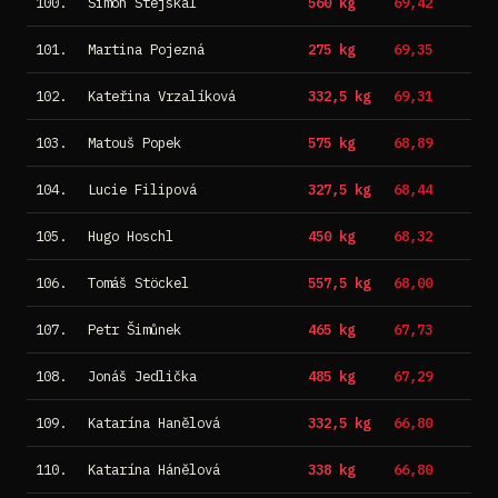
100.
Šimon Stejskal
560 kg
69,42
101.
Martina Pojezná
275 kg
69,35
102.
Kateřina Vrzalíková
332,5 kg
69,31
103.
Matouš Popek
575 kg
68,89
104.
Lucie Filipová
327,5 kg
68,44
105.
Hugo Hoschl
450 kg
68,32
106.
Tomáš Stöckel
557,5 kg
68,00
107.
Petr Šimůnek
465 kg
67,73
108.
Jonáš Jedlička
485 kg
67,29
109.
Katarína Hanělová
332,5 kg
66,80
110.
Katarína Hánělová
338 kg
66,80