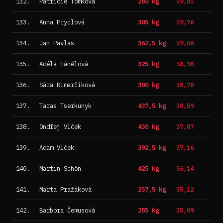
132.
Patricie Tomková
280 kg
59,85
133.
Anna Pryclová
305 kg
59,76
134.
Jan Pavlas
362,5 kg
59,06
135.
Adéla Hánělová
325 kg
58,98
136.
Sára Rimarčiková
300 kg
58,70
137.
Taras Tserkunyk
437,5 kg
58,59
138.
Ondřej Vlček
430 kg
57,87
139.
Adam Vlček
392,5 kg
57,16
140.
Martin Schön
425 kg
56,14
141.
Marta Pražáková
257,5 kg
55,12
142.
Barbora Čemusová
285 kg
55,09