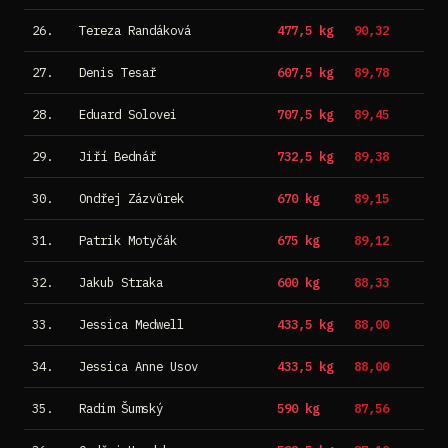
26.
Tereza Randáková
477,5 kg
90,32
27.
Denis Tesař
607,5 kg
89,78
28.
Eduard Solovei
707,5 kg
89,45
29.
Jiří Bednář
732,5 kg
89,38
30.
Ondřej Zázvůrek
670 kg
89,15
31.
Patrik Motyčák
675 kg
89,12
32.
Jakub Straka
600 kg
88,33
33.
Jessica Medwell
433,5 kg
88,00
34.
Jessica Anne Usov
433,5 kg
88,00
35.
Radim Šumský
590 kg
87,56