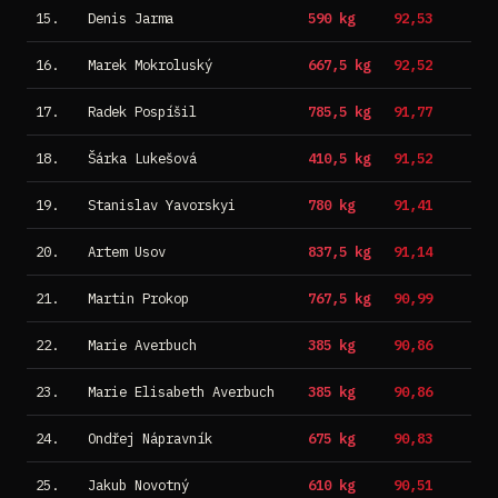
15.
Denis Jarma
590 kg
92,53
16.
Marek Mokroluský
667,5 kg
92,52
17.
Radek Pospíšil
785,5 kg
91,77
18.
Šárka Lukešová
410,5 kg
91,52
19.
Stanislav Yavorskyi
780 kg
91,41
20.
Artem Usov
837,5 kg
91,14
21.
Martin Prokop
767,5 kg
90,99
22.
Marie Averbuch
385 kg
90,86
23.
Marie Elisabeth Averbuch
385 kg
90,86
24.
Ondřej Nápravník
675 kg
90,83
25.
Jakub Novotný
610 kg
90,51