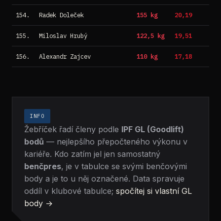
154.
Radek Doleček
155 kg
20,19
155.
Miloslav Hrubý
122,5 kg
19,51
156.
Alexandr Zajcev
110 kg
17,18
INFO
Žebříček řadí členy podle
IPF GL (Goodlift)
bodů
— nejlepšího přepočteného výkonu v
kariéře. Kdo zatím jel jen samostatný
benčpres
, je v tabulce se svými benčovými
body a je to u něj označené. Data spravuje
oddíl v klubové tabulce;
spočítej si vlastní GL
body →