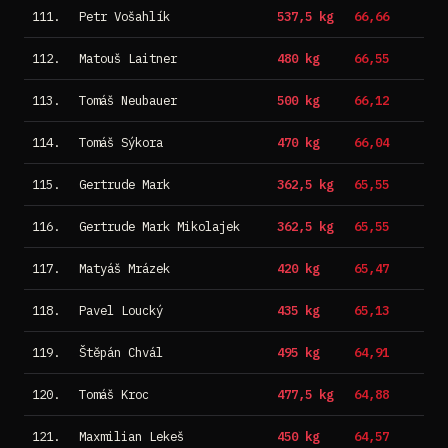
111.
Petr Vošahlík
537,5 kg
66,66
112.
Matouš Laitner
480 kg
66,55
113.
Tomáš Neubauer
500 kg
66,12
114.
Tomáš Sýkora
470 kg
66,04
115.
Gertrude Mark
362,5 kg
65,55
116.
Gertrude Mark Mikolajek
362,5 kg
65,55
117.
Matyáš Mrázek
420 kg
65,47
118.
Pavel Loucký
435 kg
65,13
119.
Štěpán Chvál
495 kg
64,91
120.
Tomáš Kroc
477,5 kg
64,88
121.
Maxmilian Lekeš
450 kg
64,57